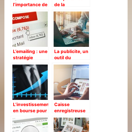
l’importance de
de la
l’économie
palettisation en
dans un pays ?
logistique
L’emailing : une
La publicite, un
stratégie
outil du
indispensable
marketing tres
pour une
efficace
entreprise
L’investissement
Caisse
en bourse pour
enregistreuse
les paresseux
sur iPad: Jalia
ou les actifs