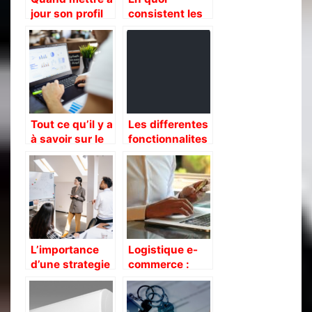
jour son profil
consistent les
LinkedIn ?
opérations
logistiques en
e-commerce ?
Tout ce qu’il y a
Les differentes
à savoir sur le
fonctionnalites
marketing
de PipeDrive
digital
CRM
L’importance
Logistique e-
d’une strategie
commerce :
marketing pour
quelles sont
les entreprises
ses spécificités
et comment la