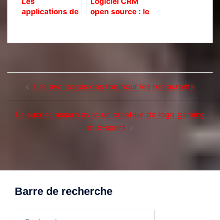
Les
Logiciel CRM
applications de
open source : le
reservation :
guide ultime
une solution
pour gerer vos
efficace pour
campagnes
les
marketing
restaurateurs
Navigation
Les avantages des tpe pour les restaurants
d’article
Le succes assure avec un createur de logo gaming
et e-sport
Barre de recherche
Rechercher :