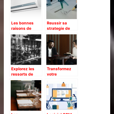
gérer ?
Les bonnes
Reussir sa
raisons de
strategie de
louer des
marketing
equipements
immobilier :
thermiques
quelques
conseils avises
Explorez les
Transformez
ressorts de
votre
traction et leurs
entreprise
usages varies
grace aux
solutions RH :
La cle de la
reussite