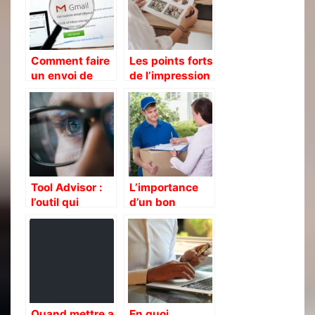
Comment faire
Les points forts
un envoi de
de l’impression
mail en masse
en ligne
avec Gmail ?
Tool Advisor :
L’importance
l’outil qui
d’un bon
compare les
service de
outils
livraison sur
votre image
Quand mettre a
En quoi