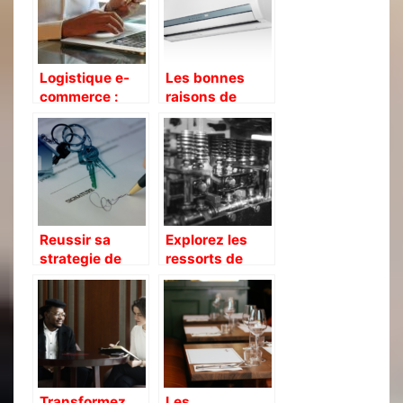
Logistique e-
Les bonnes
commerce :
raisons de
quelles sont
louer des
ses spécificités
equipements
et comment la
thermiques
gérer ?
Reussir sa
Explorez les
strategie de
ressorts de
marketing
traction et leurs
immobilier :
usages varies
quelques
conseils avises
Transformez
Les