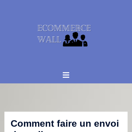
Aller
au
contenu
Ouvrir/fermer
le
menu
Comment faire un envoi