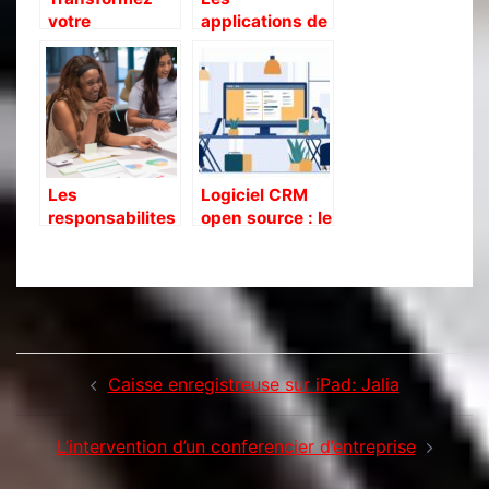
votre
applications de
entreprise
reservation :
grace aux
une solution
solutions RH :
efficace pour
La cle de la
les
reussite
restaurateurs
Les
Logiciel CRM
responsabilites
open source : le
d’un directeur
guide ultime
marketing : ce
pour gerer vos
qu’il faut
campagnes
connaitre
marketing
Navigation
Caisse enregistreuse sur iPad: Jalia
d’article
L’intervention d’un conferencier d’entreprise