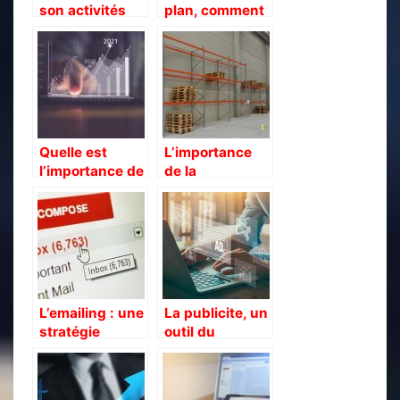
son activités
plan, comment
commerce
le réaliser ?
Quelle est
L’importance
l’importance de
de la
l’économie
palettisation en
dans un pays ?
logistique
L’emailing : une
La publicite, un
stratégie
outil du
indispensable
marketing tres
pour une
efficace
entreprise