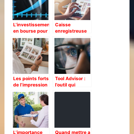
L’investissement
Caisse
en bourse pour
enregistreuse
les paresseux
sur iPad: Jalia
ou les actifs
Les points forts
Tool Advisor :
de l’impression
l’outil qui
en ligne
compare les
outils
L’importance
Quand mettre a