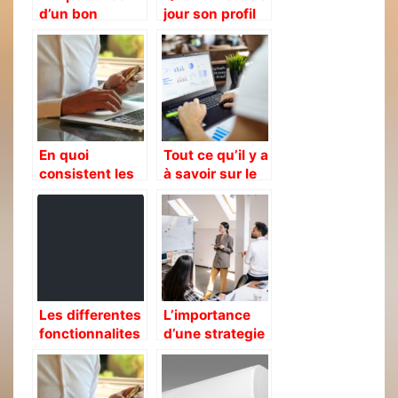
d’un bon
jour son profil
service de
LinkedIn ?
livraison sur
votre image
En quoi
Tout ce qu’il y a
consistent les
à savoir sur le
opérations
marketing
logistiques en
digital
e-commerce ?
Les differentes
L’importance
fonctionnalites
d’une strategie
de PipeDrive
marketing pour
CRM
les entreprises