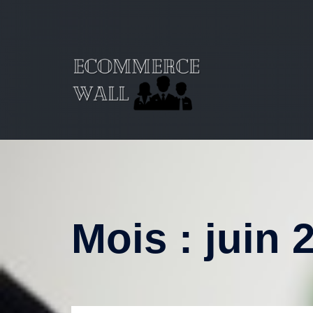
Aller
au
contenu
Mois :
juin 