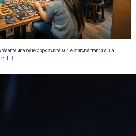
eprésente une belle opportunité sur le marché français. La
nts […]